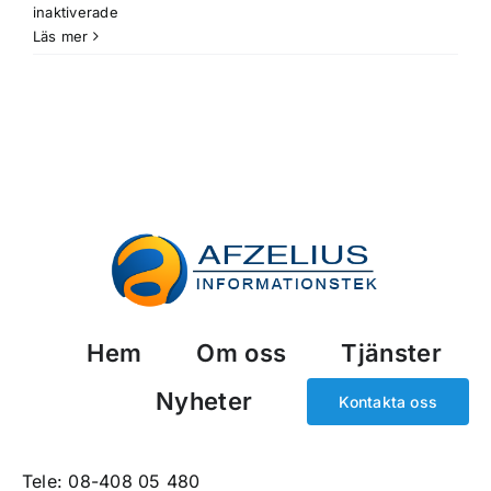
för
inaktiverade
IT-
Läs mer
säkerhet
är
viktigt!
Hem
Om oss
Tjänster
Nyheter
Kontakta oss
Tele:
08-408 05 480